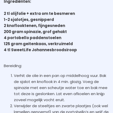
Ingrediënten:
2 tl olijfolie + extra om te besmeren
1-2 sjalotjes, gesnipperd
2 knoflooktenen, fijngesneden
200 gram spinazie, grof gehakt
4 portobello paddenstoelen
125 gram geitenkaas, verkruimeld
4 tl SweetLife Johannesbroodsiroop
Bereiding:
Verhit de olie in een pan op middelhoog vuur. Bak
de sjalot en knoflook in 4 min. glazig. Voeg de
spinazie met een scheutje water toe en bak mee
tot deze is geslonken. Lat even afkoelen en knijp
zoveel mogelijk vocht eruit.
Verwijder de steeltjes en zwarte plaatjes (ook wel
lamellen genoemd) van de portobello’s en wrijf de